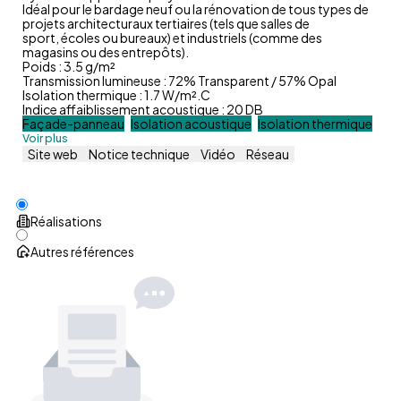
Idéal pour le bardage neuf ou la rénovation de tous types de
projets architecturaux tertiaires (tels que salles de
sport, écoles ou bureaux) et industriels (comme des
magasins ou des entrepôts).
Poids : 3.5 g/m²
Transmission lumineuse : 72% Transparent / 57% Opal
Isolation thermique : 1.7 W/m².C
Indice affaiblissement acoustique : 20 DB
Façade-panneau
Isolation acoustique
Isolation thermique
Voir plus
Site web
Notice technique
Vidéo
Réseau
Réalisations
Autres références