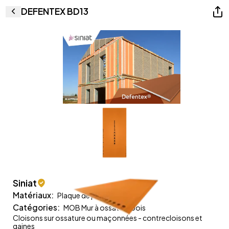
DEFENTEX BD13
Siniat
Matériaux
:
Plaque de plâtre
Plâtre
Catégories
:
MOB Mur à ossature bois
Cloisons sur ossature ou maçonnées - contrecloisons et
gaines