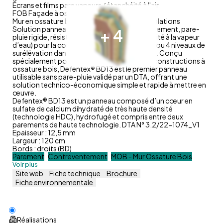
Ecrans et films pare vapeurs / étanchéité à l'air
FOB Façade à ossature bois
Isolation
Mur en ossature bois-paille
Doublages et isolations
Solution panneau multifonction (contreventement, pare-
+
4
pluie rigide, résistant aux termites, perméabilité à la vapeur
d’eau) pour la construction bois jusqu’à R+3 ou 4 niveaux de
surélévation dans la limite de 28m de hauteur. Conçu
spécialement pour le contreventement des constructions à
ossature bois, Defentex® BD13 est le premier panneau
utilisable sans pare-pluie validé par un DTA, offrant une
solution technico-économique simple et rapide à mettre en
œuvre.
Defentex® BD13 est un panneau composé d’un cœur en
sulfate de calcium dihydraté de très haute densité
(technologie HDC), hydrofugé et compris entre deux
parements de haute technologie. DTA N° 3.2/22-1074_V1
Epaisseur : 12,5 mm
Largeur : 120 cm
Bords : droits (BD)
Parement
Contreventement
MOB - Mur Ossature Bois
Voir plus
Site web
Fiche technique
Brochure
Fiche environnementale
Réalisations