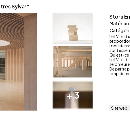
utres Sylva™
Stora E
Matériau
Catégori
Le LVL est 
proportionn
robustesse,
sont essent
Qu’est-ce q
Le LVL est 
selon leur
De par sa 
a rapidem
+
3
Site web