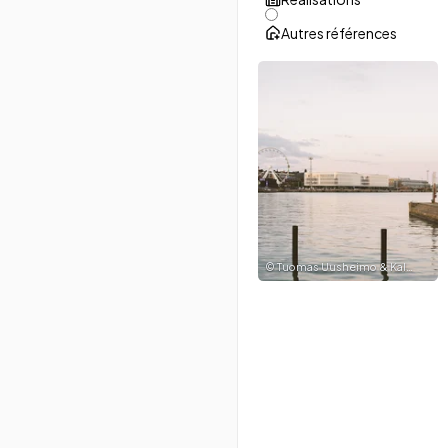
Autres références
©
Tuomas Uusheimo & Kalle Kouhia