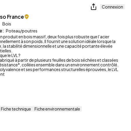
Connexion
nso France
:
Bois
e
:
Poteau/poutres
un produit en bois massif, deux fois plus robuste que l’acier
ellement à son poids. Il fournit une solution idéale lorsque la
 la stabilité dimensionnelle et une capacité portante élevée
ielles.
ue le LVL ?
fabriqué à partir de plusieurs feuilles de bois séchées et classées
 résistance*, collées ensemble dans un environnement contrôlé.
polyvalence et ses performances structurelles éprouvées, le LVL
ent
Fiche technique
Fiche environnementale