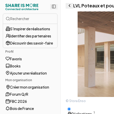
LVL Poteaux et po
Rechercher
S'inspirer de réalisations
Identifier des partenaires
Découvrir des savoir-faire
Profil
Favoris
Books
Ajouter une réalisation
Mon organisation
Créer mon organisation
Forum Q/R
© Stora Enso
FBC 2026
Bois de France
1
Réalisations