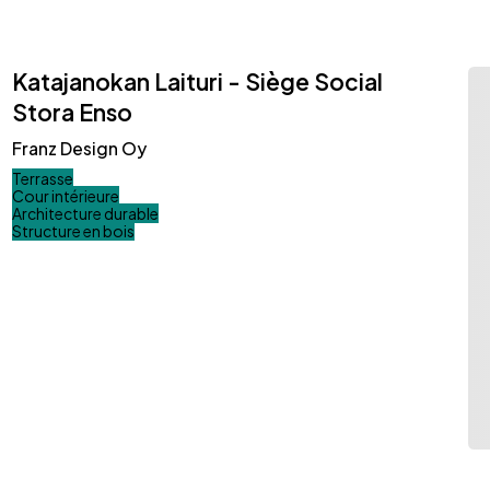
Katajanokan Laituri - Siège Social
Stora Enso
Franz Design Oy
Terrasse
Cour intérieure
Architecture durable
Structure en bois