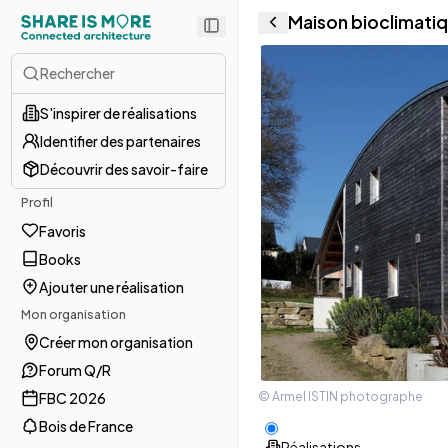
Maison bioclimatiq
Rechercher
S'inspirer de réalisations
Identifier des partenaires
Découvrir des savoir-faire
Profil
Favoris
Books
Ajouter une réalisation
Mon organisation
Créer mon organisation
Forum Q/R
© Armel ISTIN photographe
FBC 2026
Bois de France
Réalisations