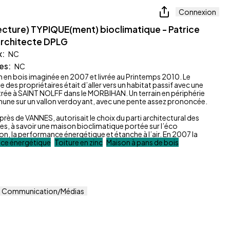
Connexion
ecture) TYPIQUE(ment) bioclimatique - Patrice
architecte DPLG
x
:
NC
es
:
NC
 en bois imaginée en 2007 et livrée au Printemps 2010. Le
es propriétaires était d’aller vers un habitat passif avec une
ntrée à SAINT NOLFF dans le MORBIHAN. Un terrain en périphérie
une sur un vallon verdoyant, avec une pente assez prononcée.
 près de VANNES, autorisait le choix du parti architectural des
es, à savoir une maison bioclimatique portée sur l’éco
n, la performance énergétique et étanche à l’air. En 2007 la
ce énergétique
Toiture en zinc
Maison à pans de bois
Communication/Médias