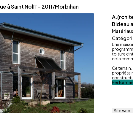
ue à Saint Nolff - 2011/Morbihan
A.(rchit
Bideau 
Matériau
Catégori
Une maison
programme d
toiture ci
de la comm
Ce terrain,
propriétair
constructio
Performan
Site web