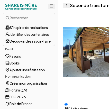
Seconde transform
Rechercher
S'inspirer de réalisations
Identifier des partenaires
Découvrir des savoir-faire
Profil
Favoris
Books
Ajouter une réalisation
Mon organisation
Créer mon organisation
Forum Q/R
FBC 2026
Bois de France
Réalisations