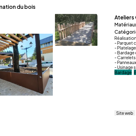
ation du bois
Ateliers
Matériau
Catégori
Réalisatio
- Parquet c
- Platelage
- Bardage 
- Carrelets
- Panneaux 
- Usinage s
Bardage
Site web