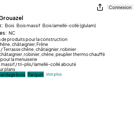
Connexion
 Grouazel
x
:
Bois
Bois massif
Bois lamellé-collé (glulam)
es
:
NC
n de produits pour la construction
hêne, châtaignier, Frêne
 / Terrasse chêne, châtaignier, robinier
châtaignier, robinier, chêne, peuplier thermo chauffé
 pour la menuiserie
massif / tri-plis/ lamellé-collé abouté
ur plans
Bardage bois
Parquet
Voir plus