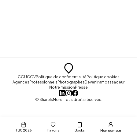
CGU
CGV
Politique de confidentialité
Politique cookies
Agences
Professionnels
Photographes
Devenir ambassadeur
Notre mission
Presse
© ShareIsMore. Tous droits réservés.
FBC 2026
Favoris
Books
Mon compte