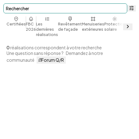
Rechercher
Certifiées
FBC
Les
Revêtement
Menuiseries
Protection
Bio et
2026
dernières
de façade
extérieures
solaire
géoso
réalisations
0
réalisations correspondent à votre recherche
Une question sans réponse ?
Demandez à notre
communauté
Forum Q/R