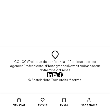
CGU
CGV
Politique de confidentialité
Politique cookies
Agences
Professionnels
Photographes
Devenir ambassadeur
Notre mission
Presse
© ShareIsMore. Tous droits réservés.
FBC 2026
Favoris
Books
Mon compte