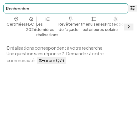
Rechercher
Certifiées
FBC
Les
Revêtement
Menuiseries
Protection
Bio et
2026
dernières
de façade
extérieures
solaire
géoso
réalisations
0
réalisations correspondent à votre recherche
Une question sans réponse ?
Demandez à notre
communauté
Forum Q/R