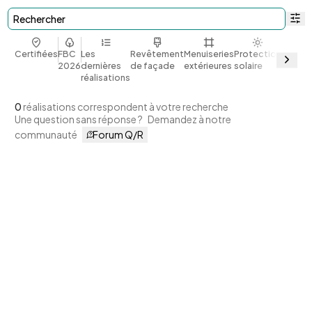
Rechercher
Certifiées
FBC
Les
Revêtement
Menuiseries
Protection
Bio et
2026
dernières
de façade
extérieures
solaire
géoso
réalisations
0
réalisations correspondent à votre recherche
Une question sans réponse ?
Demandez à notre
communauté
Forum Q/R