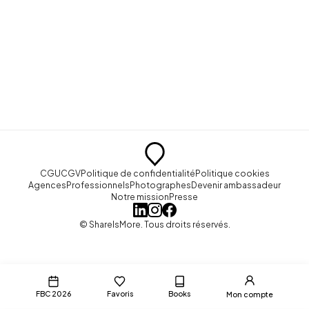
CGU
CGV
Politique de confidentialité
Politique cookies
Agences
Professionnels
Photographes
Devenir ambassadeur
Notre mission
Presse
© ShareIsMore. Tous droits réservés.
FBC 2026
Favoris
Books
Mon compte