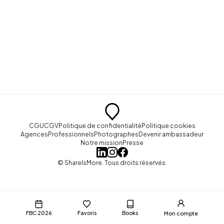
CGU
CGV
Politique de confidentialité
Politique cookies
Agences
Professionnels
Photographes
Devenir ambassadeur
Notre mission
Presse
© ShareIsMore. Tous droits réservés.
FBC 2026
Favoris
Books
Mon compte