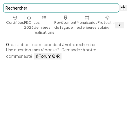
Rechercher
Certifiées
FBC
Les
Revêtement
Menuiseries
Protection
Bio et
2026
dernières
de façade
extérieures
solaire
géoso
réalisations
0
réalisations correspondent à votre recherche
Une question sans réponse ?
Demandez à notre
communauté
Forum Q/R