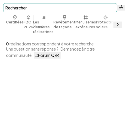
Rechercher
Certifiées
FBC
Les
Revêtement
Menuiseries
Protection
Bio et
2026
dernières
de façade
extérieures
solaire
géoso
réalisations
0
réalisations correspondent à votre recherche
Une question sans réponse ?
Demandez à notre
communauté
Forum Q/R