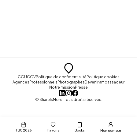
CGU
CGV
Politique de confidentialité
Politique cookies
Agences
Professionnels
Photographes
Devenir ambassadeur
Notre mission
Presse
© ShareIsMore. Tous droits réservés.
FBC 2026
Favoris
Books
Mon compte