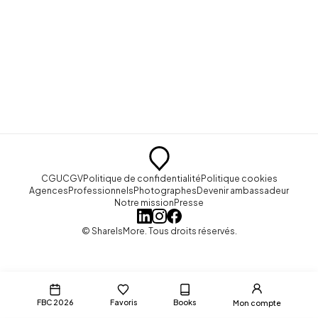
CGU
CGV
Politique de confidentialité
Politique cookies
Agences
Professionnels
Photographes
Devenir ambassadeur
Notre mission
Presse
© ShareIsMore. Tous droits réservés.
FBC 2026
Favoris
Books
Mon compte