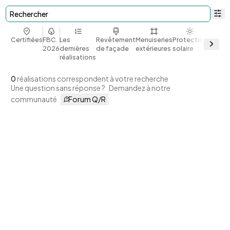
Rechercher
Certifiées
FBC
Les
Revêtement
Menuiseries
Protection
Bio et
2026
dernières
de façade
extérieures
solaire
géoso
réalisations
0
réalisations correspondent à votre recherche
Une question sans réponse ?
Demandez à notre
communauté
Forum Q/R