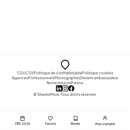
CGU
CGV
Politique de confidentialité
Politique cookies
Agences
Professionnels
Photographes
Devenir ambassadeur
Notre mission
Presse
© ShareIsMore. Tous droits réservés.
FBC 2026
Favoris
Books
Mon compte