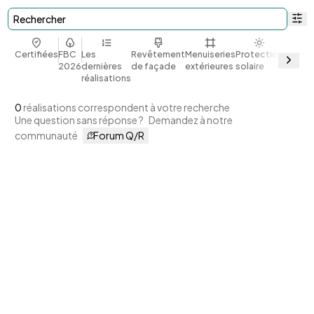
Rechercher
Certifiées
FBC
Les
Revêtement
Menuiseries
Protection
Bio et
2026
dernières
de façade
extérieures
solaire
géoso
réalisations
0
réalisations correspondent à votre recherche
Une question sans réponse ?
Demandez à notre
communauté
Forum Q/R