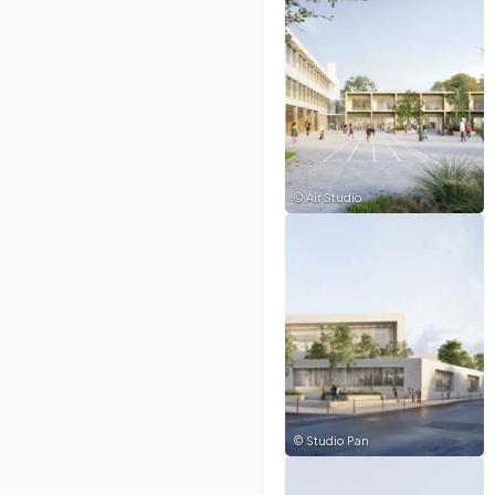
©
Air Studio
©
Studio Pan