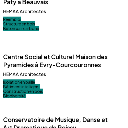
Paty à Beauvais
HEMAA Architectes
Réemploi
Structure en bois
Béton bas carbone
Centre Social et Culturel Maison des
Pyramides à Evry-Courcouronnes
HEMAA Architectes
Isolation en paille
Bâtiment intelligent
Construction en bois
Biodiversité
Conservatoire de Musique, Danse et
Art Dramatique de Poissy