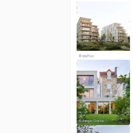
©
IdaPlus
©
Sergio Grazia