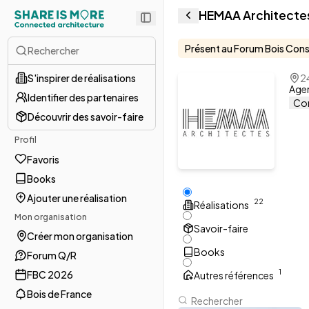
HEMAA Architecte
Présent au Forum Bois Cons
Rechercher
S'inspirer de réalisations
2
Agen
Identifier des partenaires
Con
Découvrir des savoir-faire
Profil
Favoris
Books
Ajouter une réalisation
2
2
Réalisations
Mon organisation
Savoir-faire
Créer mon organisation
Books
Forum Q/R
1
FBC 2026
Autres références
Bois de France