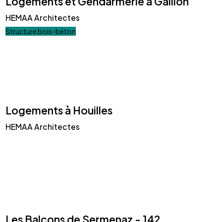
Logements et Gendarmerie à Gaillon
HEMAA Architectes
Structure bois-béton
Logements à Houilles
HEMAA Architectes
Les Balcons de Sermenaz - 142