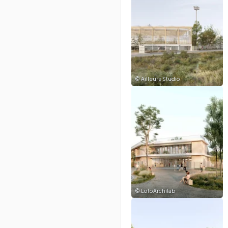
©
Ailleurs Studio
©
LotoArchilab