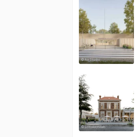
©
Air Studio
©
LotoArchilab