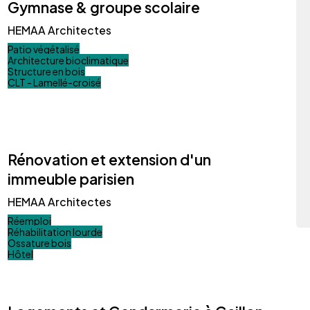
Gymnase & groupe scolaire
HEMAA Architectes
Patio végétalisé
Architecture bioclimatique
Structure en bois
CLT - Lamellé-croisé
Rénovation et extension d'un
immeuble parisien
HEMAA Architectes
Réemploi
Réhabilitation lourde
Ossature bois
Hôtel