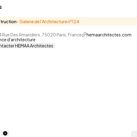
s
truction
- Galerie de l’Architecture n°
124
4 Rue Des Amandiers, 75020 Paris, France
hemaarchitectes.com
ce d'architecture
tacter HEMAA Architectes