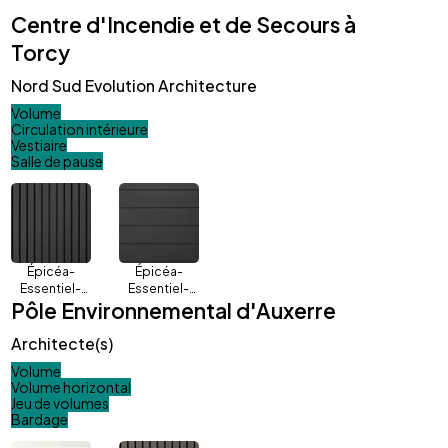
Centre d'Incendie et de Secours à
Torcy
Nord Sud Evolution Architecture
Volume
Circulation intérieure
Vestiaire
Salle de pause
Épicéa-
Épicéa-
Essentiel-
Essentiel-
Pôle Environnemental d'Auxerre
Quadri-
Inca-
Charbon
Charbon
Architecte(s)
Volume
Volume horizontal
Jeu de volumes
Bardage