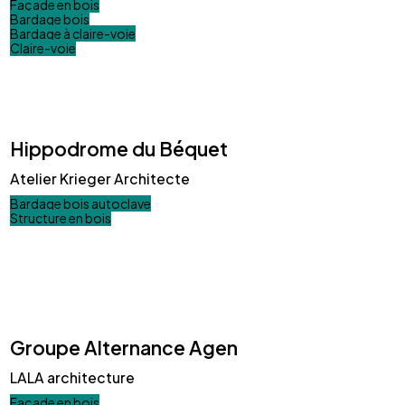
Façade en bois
Bardage bois
Bardage à claire-voie
Claire-voie
Hippodrome du Béquet
Atelier Krieger Architecte
Bardage bois autoclave
Structure en bois
Groupe Alternance Agen
LALA architecture
Façade en bois