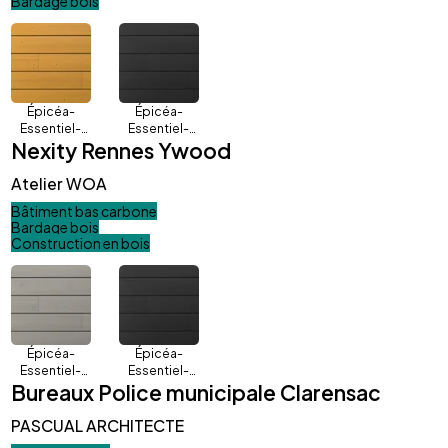
Bardage bois
Épicéa-
Épicéa-
Essentiel-
Essentiel-
Nexity Rennes Ywood
Vario-Honey
Vario-
Charbon
Atelier WOA
Bâtiment bas carbone
Bardage bois
Construction en bois
Épicéa-
Épicéa-
Essentiel-
Essentiel-
Bureaux Police municipale Clarensac
Vario-Silver
Vario-
Charbon
PASCUAL ARCHITECTE