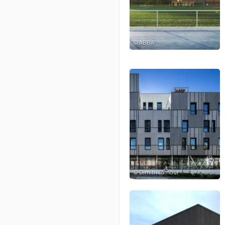
©
ABBA
©
Dimitri Lamour