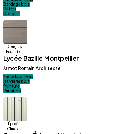
Bardage bois
Béton
Douglas
Douglas-
Essentiel-
Lycée Bazille Montpellier
Inca-Silver
Jamot Romain Architecte
Façade en bois
Bardage bois
Peinture
Variation
Épicéa-
Clinexel-
Vario-