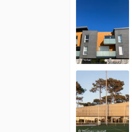
©
Protac
©
Thomas Liaunet