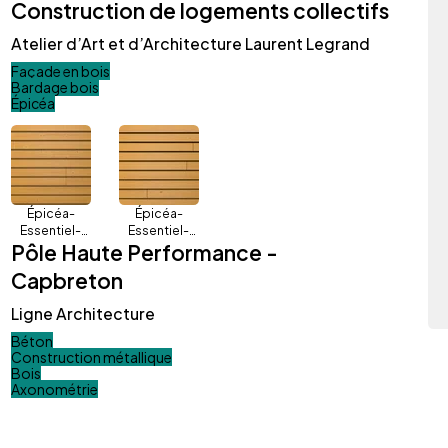
Construction de logements collectifs
Atelier d’Art et d’Architecture Laurent Legrand
Façade en bois
Bardage bois
Épicéa
Épicéa-
Épicéa-
Essentiel-
Essentiel-
Pôle Haute Performance -
Aztek-
Vénitien-
Honey
Honey
Capbreton
Ligne Architecture
Béton
Construction métallique
Bois
Axonométrie