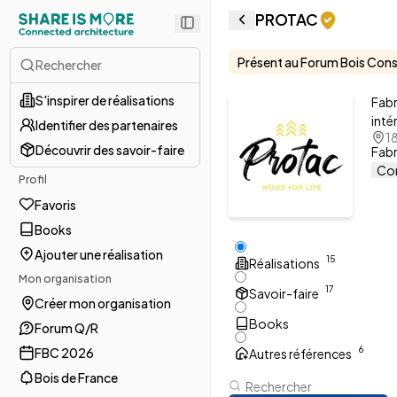
PROTAC
Présent au Forum Bois Cons
Rechercher
S'inspirer de réalisations
Fabr
inté
Identifier des partenaires
1
Découvrir des savoir-faire
Fabr
Co
Profil
Favoris
Books
Ajouter une réalisation
1
5
Réalisations
Mon organisation
1
7
Savoir-faire
Créer mon organisation
Books
Forum Q/R
6
FBC 2026
Autres références
Bois de France