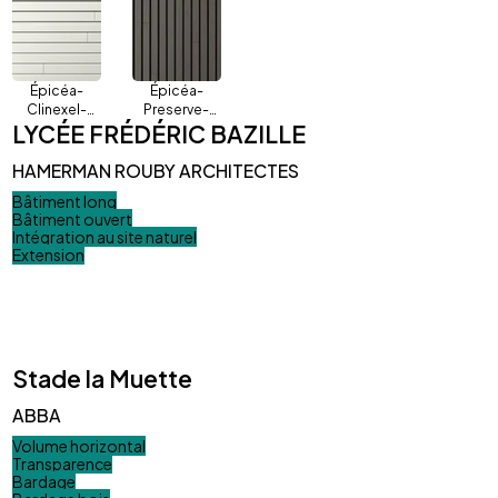
Épicéa-
Épicéa-
Clinexel-
Preserve-
LYCÉE FRÉDÉRIC BAZILLE
Vénitien-
Quadri-Gris
Cirrus
HAMERMAN ROUBY ARCHITECTES
Bâtiment long
Bâtiment ouvert
Intégration au site naturel
Extension
Stade la Muette
ABBA
Volume horizontal
Transparence
Bardage