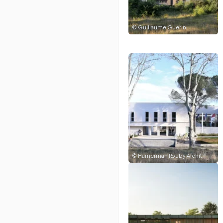
©
Guillaume Guerin
©
Hamerman Rouby Architectes