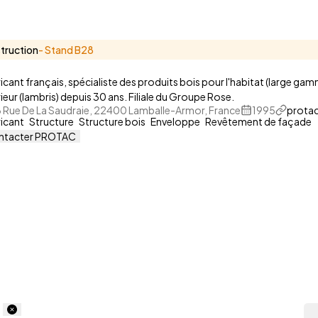
truction
- Stand
B28
icant français, spécialiste des produits bois pour l'habitat (large ga
rieur (lambris) depuis 30 ans. Filiale du Groupe Rose.
8 Rue De La Saudraie, 22400 Lamballe-Armor, France
1995
prota
icant
Structure
Structure bois
Enveloppe
Revêtement de façade
ntacter PROTAC